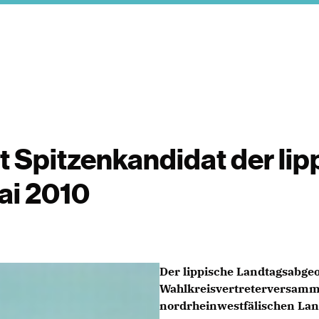
 Spitzenkandidat der lip
ai 2010
Der lippische Landtagsabgeo
Wahlkreisvertreterversamml
nordrheinwestfälischen Lan