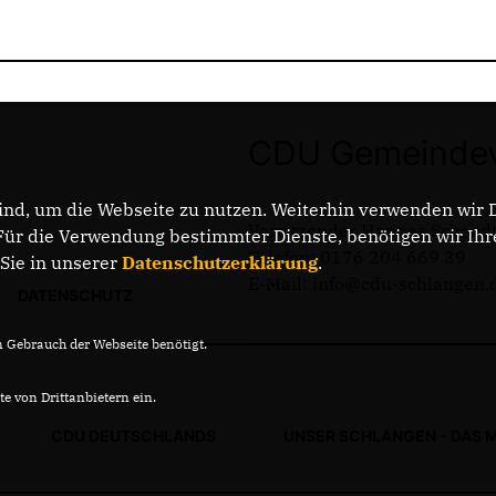
CDU Gemeindev
nd, um die Webseite zu nutzen. Weiterhin verwenden wir Di
Vorsitzender Hannes Schood
r die Verwendung bestimmter Dienste, benötigen wir Ihre 
Telefon: 0176 204 669 39
 Sie in unserer
Datenschutzerklärung
.
E-Mail: info@cdu-schlangen.
DATENSCHUTZ
Gebrauch der Webseite benötigt.
e von Drittanbietern ein.
CDU DEUTSCHLANDS
UNSER SCHLANGEN - DAS 