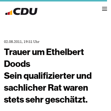
NEUIGKEITEN
02.08.2011, 19:51 Uhr
TERMINE
Trauer um Ethelbert
Doods
FRAKTION
VORSTAND
Sein qualifizierter und
RAT
SACHKUNDIGE BÜRGER
sachlicher Rat waren
AUSSCHÜSSE & DRITTORGANISATIONEN
ANTRÄGE
stets sehr geschätzt.
VORSTAND