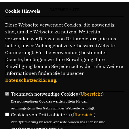
DATENSCHUTZ
Cookie Hinweis
Diese Webseite verwendet Cookies, die notwendig
CDU Gemeindeverband
sind, um die Webseite zu nutzen. Weiterhin
verwenden wir Dienste von Drittanbietern, die uns
Schlangen
helfen, unser Webangebot zu verbessern (Website-
Optmierung). Für die Verwendung bestimmter
Dienste, benötigen wir Ihre Einwilligung. Ihre
Vorsitzender Hannes Schoodt
Einwilligung können Sie jederzeit widerrufen. Weitere
Telefon: 0176 204 669 39
Informationen finden Sie in unserer
E-Mail: info@cdu-schlangen.de
Datenschutzerklärung
.
Technisch notwendige Cookies (
Übersicht
)
CDU KREISVERBAND LIPPE
Die notwendigen Cookies werden allein für den
ordnungsgemäßen Gebrauch der Webseite benötigt.
CDU NRW
Cookies von Drittanbietern (
Übersicht
)
Zur Optimierung unserer Webseite binden wir Dienste und
CDU DEUTSCHLANDS
Angebote von Drittanbietern ein.