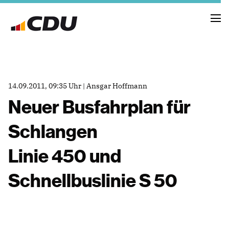
NEUIGKEITEN
14.09.2011, 09:35 Uhr | Ansgar Hoffmann
TERMINE
Neuer Busfahrplan für
Schlangen
FRAKTION
VORSTAND
Linie 450 und
RAT
SACHKUNDIGE BÜRGER
Schnellbuslinie S 50
AUSSCHÜSSE & DRITTORGANISATIONEN
ANTRÄGE
VORSTAND