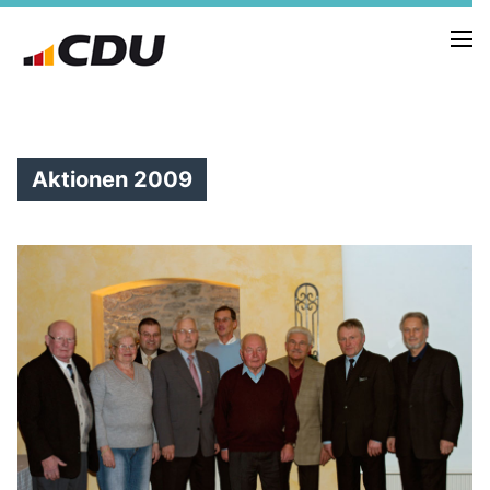
Aktionen 2009
NEUIGKEITEN
TERMINE
FRAKTION
VORSTAND
RAT
SACHKUNDIGE BÜRGER
AUSSCHÜSSE & DRITTORGANISATIONEN
ANTRÄGE
VORSTAND