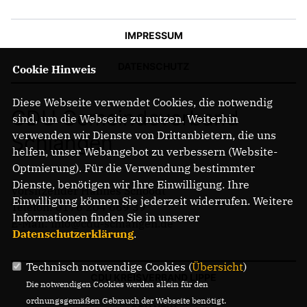
IMPRESSUM
DATENSCHUTZ
Cookie Hinweis
Diese Webseite verwendet Cookies, die notwendig
CDU Gemeindeverband
sind, um die Webseite zu nutzen. Weiterhin
verwenden wir Dienste von Drittanbietern, die uns
Schlangen
helfen, unser Webangebot zu verbessern (Website-
Optmierung). Für die Verwendung bestimmter
Dienste, benötigen wir Ihre Einwilligung. Ihre
Vorsitzender Hannes Schoodt
Einwilligung können Sie jederzeit widerrufen. Weitere
Telefon: 0176 204 669 39
Informationen finden Sie in unserer
E-Mail: info@cdu-schlangen.de
Datenschutzerklärung
.
Technisch notwendige Cookies (
Übersicht
)
CDU KREISVERBAND LIPPE
Die notwendigen Cookies werden allein für den
ordnungsgemäßen Gebrauch der Webseite benötigt.