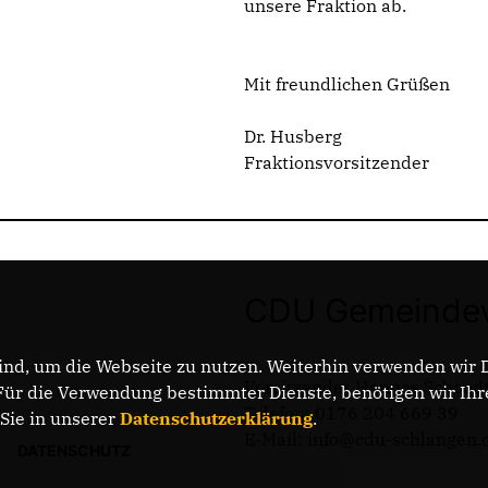
unsere Fraktion ab.
Mit freundlichen Grüßen
Dr. Husberg
Fraktionsvorsitzender
CDU Gemeindev
nd, um die Webseite zu nutzen. Weiterhin verwenden wir Di
Vorsitzender Hannes Schood
r die Verwendung bestimmter Dienste, benötigen wir Ihre 
Telefon: 0176 204 669 39
 Sie in unserer
Datenschutzerklärung
.
E-Mail: info@cdu-schlangen.
DATENSCHUTZ