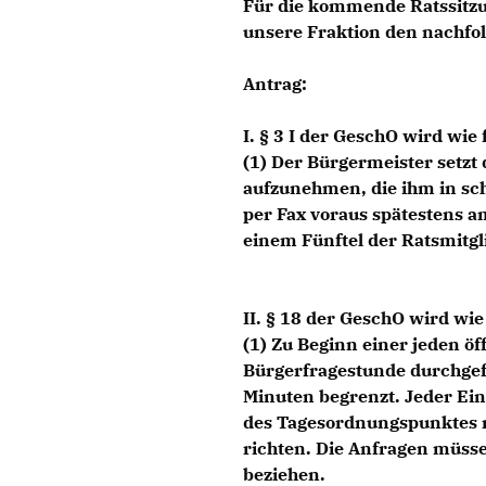
Für die kommende Ratssitzun
unsere Fraktion den nachfo
Antrag:
I. § 3 I der GeschO wird wie f
(1) Der Bürgermeister setzt 
aufzunehmen, die ihm in sc
per Fax voraus spätestens a
einem Fünftel der Ratsmitgl
II. § 18 der GeschO wird wie 
(1) Zu Beginn einer jeden öf
Bürgerfragestunde durchgef
Minuten begrenzt. Jeder Ein
des Tagesordnungspunktes 
richten. Die Anfragen müss
beziehen.