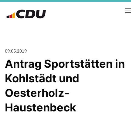
NEUIGKEITEN
09.05.2019
TERMINE
Antrag Sportstätten in
Kohlstädt und
FRAKTION
VORSTAND
Oesterholz-
RAT
SACHKUNDIGE BÜRGER
Haustenbeck
AUSSCHÜSSE & DRITTORGANISATIONEN
ANTRÄGE
VORSTAND