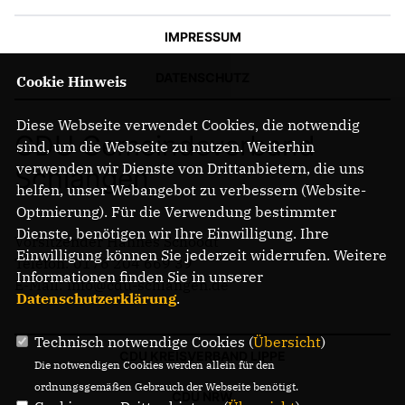
IMPRESSUM
DATENSCHUTZ
Cookie Hinweis
Diese Webseite verwendet Cookies, die notwendig
CDU Gemeindeverband
sind, um die Webseite zu nutzen. Weiterhin
verwenden wir Dienste von Drittanbietern, die uns
Schlangen
helfen, unser Webangebot zu verbessern (Website-
Optmierung). Für die Verwendung bestimmter
Dienste, benötigen wir Ihre Einwilligung. Ihre
Vorsitzender Hannes Schoodt
Einwilligung können Sie jederzeit widerrufen. Weitere
Telefon: 0176 204 669 39
Informationen finden Sie in unserer
E-Mail: info@cdu-schlangen.de
Datenschutzerklärung
.
Technisch notwendige Cookies (
Übersicht
)
CDU KREISVERBAND LIPPE
Die notwendigen Cookies werden allein für den
ordnungsgemäßen Gebrauch der Webseite benötigt.
CDU NRW