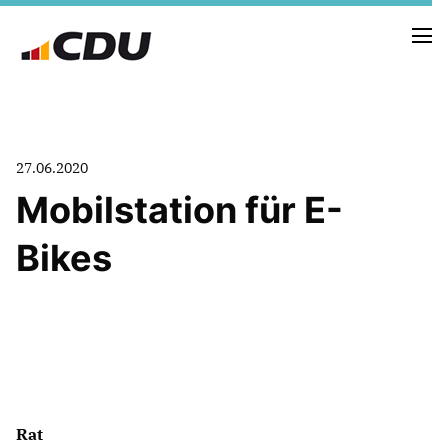
NEUIGKEITEN
27.06.2020
TERMINE
Mobilstation für E-
Bikes
FRAKTION
VORSTAND
RAT
SACHKUNDIGE BÜRGER
AUSSCHÜSSE & DRITTORGANISATIONEN
ANTRÄGE
Rat
VORSTAND