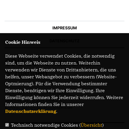
IMPRESSUM
DATENSCHUTZ
Cookie Hinweis
Diese Webseite verwendet Cookies, die notwendig
CDU Gemeindeverband
sind, um die Webseite zu nutzen. Weiterhin
verwenden wir Dienste von Drittanbietern, die uns
Schlangen
helfen, unser Webangebot zu verbessern (Website-
Optmierung). Für die Verwendung bestimmter
Dienste, benötigen wir Ihre Einwilligung. Ihre
Vorsitzender Hannes Schoodt
Einwilligung können Sie jederzeit widerrufen. Weitere
Telefon: 0176 204 669 39
Informationen finden Sie in unserer
E-Mail: info@cdu-schlangen.de
Datenschutzerklärung
.
Technisch notwendige Cookies (
Übersicht
)