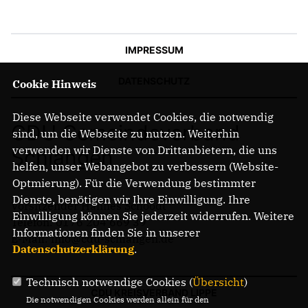
IMPRESSUM
DATENSCHUTZ
Cookie Hinweis
Diese Webseite verwendet Cookies, die notwendig
CDU Gemeindeverband
sind, um die Webseite zu nutzen. Weiterhin
verwenden wir Dienste von Drittanbietern, die uns
Schlangen
helfen, unser Webangebot zu verbessern (Website-
Optmierung). Für die Verwendung bestimmter
Dienste, benötigen wir Ihre Einwilligung. Ihre
Vorsitzender Hannes Schoodt
Einwilligung können Sie jederzeit widerrufen. Weitere
Telefon: 0176 204 669 39
Informationen finden Sie in unserer
E-Mail: info@cdu-schlangen.de
Datenschutzerklärung
.
Technisch notwendige Cookies (
Übersicht
)
CDU KREISVERBAND LIPPE
Die notwendigen Cookies werden allein für den