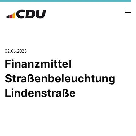
NEUIGKEITEN
02.06.2023
TERMINE
Finanzmittel
Straßenbeleuchtung
FRAKTION
VORSTAND
Lindenstraße
RAT
SACHKUNDIGE BÜRGER
AUSSCHÜSSE & DRITTORGANISATIONEN
ANTRÄGE
VORSTAND