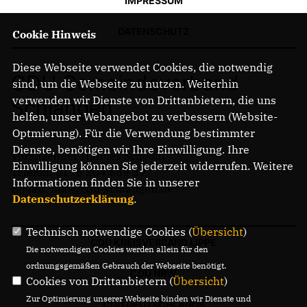
IMPRESSUM
DATENSCHUTZ
Cookie Hinweis
Diese Webseite verwendet Cookies, die notwendig
CDU Gemeindeverband
sind, um die Webseite zu nutzen. Weiterhin
verwenden wir Dienste von Drittanbietern, die uns
Schlangen
helfen, unser Webangebot zu verbessern (Website-
Optmierung). Für die Verwendung bestimmter
Dienste, benötigen wir Ihre Einwilligung. Ihre
Vorsitzender Hannes Schoodt
Einwilligung können Sie jederzeit widerrufen. Weitere
Telefon: 0176 204 669 39
Informationen finden Sie in unserer
E-Mail: info@cdu-schlangen.de
Datenschutzerklärung
.
Technisch notwendige Cookies (
Übersicht
)
CDU KREISVERBAND LIPPE
Die notwendigen Cookies werden allein für den
ordnungsgemäßen Gebrauch der Webseite benötigt.
CDU NRW
Cookies von Drittanbietern (
Übersicht
)
Zur Optimierung unserer Webseite binden wir Dienste und
CDU DEUTSCHLANDS