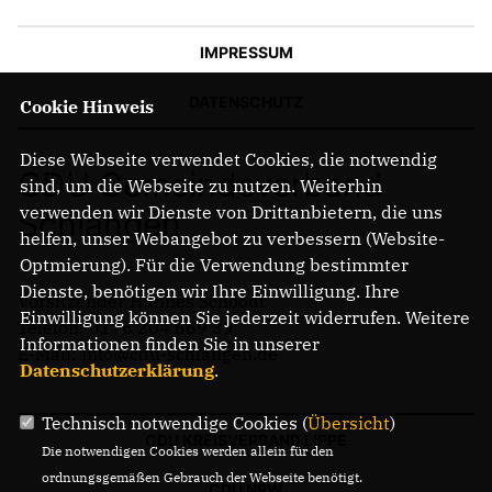
IMPRESSUM
DATENSCHUTZ
Cookie Hinweis
Diese Webseite verwendet Cookies, die notwendig
CDU Gemeindeverband
sind, um die Webseite zu nutzen. Weiterhin
verwenden wir Dienste von Drittanbietern, die uns
Schlangen
helfen, unser Webangebot zu verbessern (Website-
Optmierung). Für die Verwendung bestimmter
Dienste, benötigen wir Ihre Einwilligung. Ihre
Vorsitzender Hannes Schoodt
Einwilligung können Sie jederzeit widerrufen. Weitere
Telefon: 0176 204 669 39
Informationen finden Sie in unserer
E-Mail: info@cdu-schlangen.de
Datenschutzerklärung
.
Technisch notwendige Cookies (
Übersicht
)
CDU KREISVERBAND LIPPE
Die notwendigen Cookies werden allein für den
ordnungsgemäßen Gebrauch der Webseite benötigt.
CDU NRW