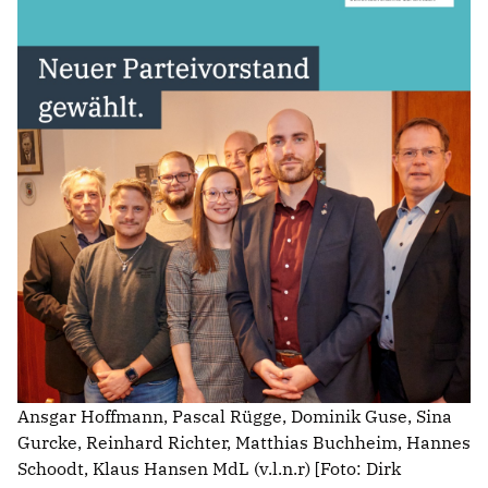
ABGEORDNETE
Mitglied werden
SPENDEN
Ansgar Hoffmann, Pascal Rügge, Dominik Guse, Sina
Gurcke, Reinhard Richter, Matthias Buchheim, Hannes
Schoodt, Klaus Hansen MdL (v.l.n.r) [Foto: Dirk