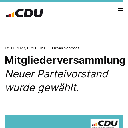
NEUIGKEITEN
18.11.2023, 09:00 Uhr | Hannes Schoodt
TERMINE
Mitgliederversammlung
Neuer Parteivorstand
FRAKTION
VORSTAND
wurde gewählt.
RAT
SACHKUNDIGE BÜRGER
AUSSCHÜSSE & DRITTORGANISATIONEN
ANTRÄGE
VORSTAND