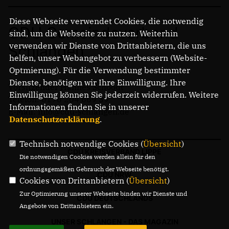
Diese Webseite verwendet Cookies, die notwendig
CDU Gemeindeverband
sind, um die Webseite zu nutzen. Weiterhin
verwenden wir Dienste von Drittanbietern, die uns
Schlangen
helfen, unser Webangebot zu verbessern (Website-
Optmierung). Für die Verwendung bestimmter
Dienste, benötigen wir Ihre Einwilligung. Ihre
Vorsitzender Hannes Schoodt
Einwilligung können Sie jederzeit widerrufen. Weitere
Telefon: 0176 204 669 39
Informationen finden Sie in unserer
E-Mail: info@cdu-schlangen.de
Datenschutzerklärung
.
Technisch notwendige Cookies (
Übersicht
)
CDU KREISVERBAND LIPPE
Die notwendigen Cookies werden allein für den
ordnungsgemäßen Gebrauch der Webseite benötigt.
CDU NRW
Cookies von Drittanbietern (
Übersicht
)
Zur Optimierung unserer Webseite binden wir Dienste und
CDU DEUTSCHLANDS
Angebote von Drittanbietern ein.
UNSER SCHLANGEN - DAS MAGAZIN