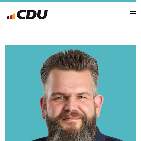
NEUIGKEITEN
TERMINE
FRAKTION
VORSTAND
RAT
SACHKUNDIGE BÜRGER
AUSSCHÜSSE & DRITTORGANISATIONEN
ANTRÄGE
VORSTAND