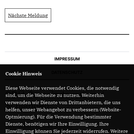
ABGEORDNETE
Nächste Meldung
Mitglied werden
SPENDEN
IMPRESSUM
DATENSCHUTZ
Cookie Hinweis
Diese Webseite verwendet Cookies, die notwendig
CDU Gemeindeverband
sind, um die Webseite zu nutzen. Weiterhin
verwenden wir Dienste von Drittanbietern, die uns
Schlangen
helfen, unser Webangebot zu verbessern (Website-
Optmierung). Für die Verwendung bestimmter
Dienste, benötigen wir Ihre Einwilligung. Ihre
Vorsitzender Hannes Schoodt
Einwilligung können Sie jederzeit widerrufen. Weitere
Telefon: 0176 204 669 39