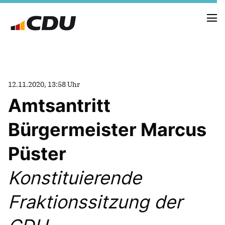
NEUIGKEITEN
12.11.2020, 13:58 Uhr
TERMINE
Amtsantritt
Bürgermeister Marcus
FRAKTION
VORSTAND
Püster
RAT
SACHKUNDIGE BÜRGER
Konstituierende
AUSSCHÜSSE & DRITTORGANISATIONEN
ANTRÄGE
Fraktionssitzung der
VORSTAND