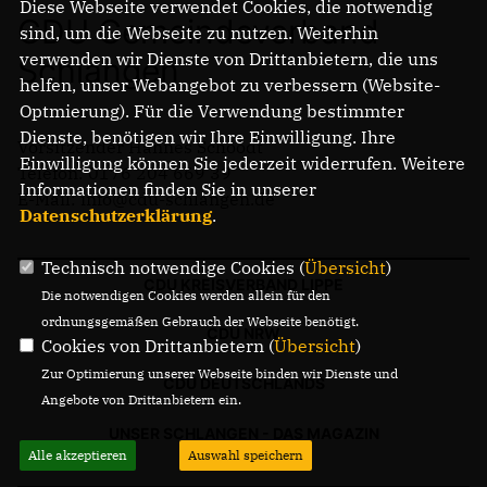
Diese Webseite verwendet Cookies, die notwendig
CDU Gemeindeverband
sind, um die Webseite zu nutzen. Weiterhin
verwenden wir Dienste von Drittanbietern, die uns
Schlangen
helfen, unser Webangebot zu verbessern (Website-
Optmierung). Für die Verwendung bestimmter
Dienste, benötigen wir Ihre Einwilligung. Ihre
Vorsitzender Hannes Schoodt
Einwilligung können Sie jederzeit widerrufen. Weitere
Telefon: 0176 204 669 39
Informationen finden Sie in unserer
E-Mail: info@cdu-schlangen.de
Datenschutzerklärung
.
Technisch notwendige Cookies (
Übersicht
)
CDU KREISVERBAND LIPPE
Die notwendigen Cookies werden allein für den
ordnungsgemäßen Gebrauch der Webseite benötigt.
CDU NRW
Cookies von Drittanbietern (
Übersicht
)
Zur Optimierung unserer Webseite binden wir Dienste und
CDU DEUTSCHLANDS
Angebote von Drittanbietern ein.
UNSER SCHLANGEN - DAS MAGAZIN
Alle akzeptieren
Auswahl speichern