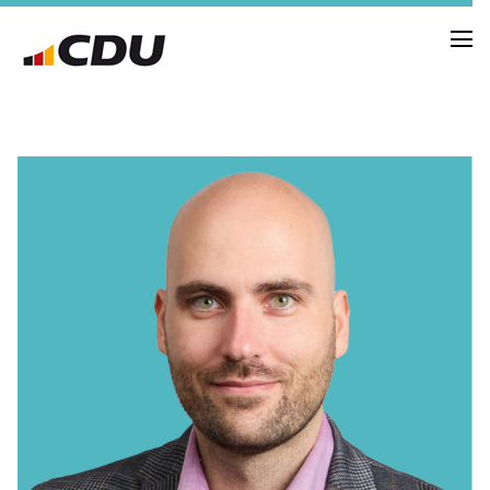
NEUIGKEITEN
TERMINE
FRAKTION
VORSTAND
RAT
SACHKUNDIGE BÜRGER
AUSSCHÜSSE & DRITTORGANISATIONEN
ANTRÄGE
VORSTAND