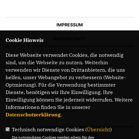
IMPRESSUM
DATENSCHUTZ
Cookie Hinweis
Diese Webseite verwendet Cookies, die notwendig
CDU Gemeindeverband
sind, um die Webseite zu nutzen. Weiterhin
verwenden wir Dienste von Drittanbietern, die uns
Schlangen
helfen, unser Webangebot zu verbessern (Website-
Optmierung). Für die Verwendung bestimmter
Dienste, benötigen wir Ihre Einwilligung. Ihre
Vorsitzender Hannes Schoodt
Einwilligung können Sie jederzeit widerrufen. Weitere
Telefon: 0176 204 669 39
Informationen finden Sie in unserer
E-Mail: info@cdu-schlangen.de
Datenschutzerklärung
.
Technisch notwendige Cookies (
Übersicht
)
CDU KREISVERBAND LIPPE
Die notwendigen Cookies werden allein für den